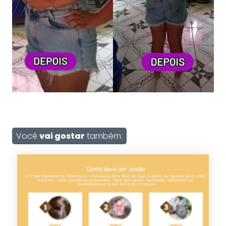
Você
vai gostar
também: