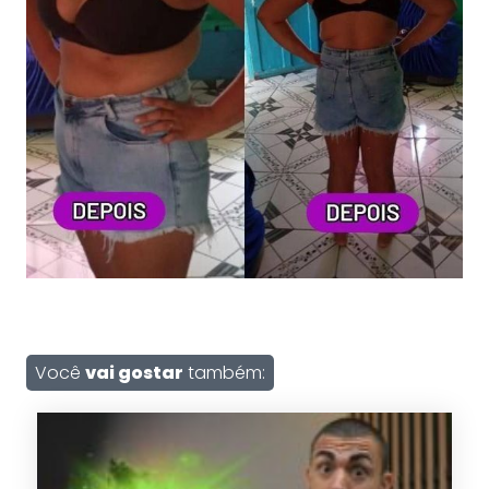
Você
vai gostar
também: