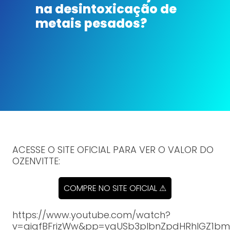
na desintoxicação de
metais pesados?
ACESSE O SITE OFICIAL PARA VER O VALOR DO
OZENVITTE:
COMPRE NO SITE OFICIAL ⚠
https://www.youtube.com/watch?
v=gigfBFrizWw&pp=ygUSb3plbnZpdHRhIGZ1b