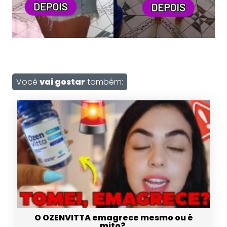
Você
vai gostar
também:
O OZENVITTA emagrece mesmo ou é
mito?