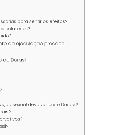
sárias para sentir os efeitos?
os colaterais?
ibido?
nto da ejaculação precoce
 do Durasil
o?
ação sexual devo aplicar o Durasil?
erais?
servativos?
sil?