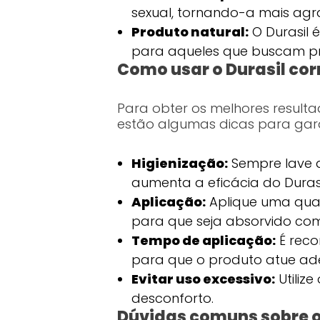
sexual, tornando-a mais agr
Produto natural:
O Durasil 
para aqueles que buscam pr
Como usar o Durasil co
Para obter os melhores resultad
estão algumas dicas para gara
Higienização:
Sempre lave a
aumenta a eficácia do Durasi
Aplicação:
Aplique uma qua
para que seja absorvido co
Tempo de aplicação:
É reco
para que o produto atue a
Evitar uso excessivo:
Utiliz
desconforto.
Dúvidas comuns sobre o