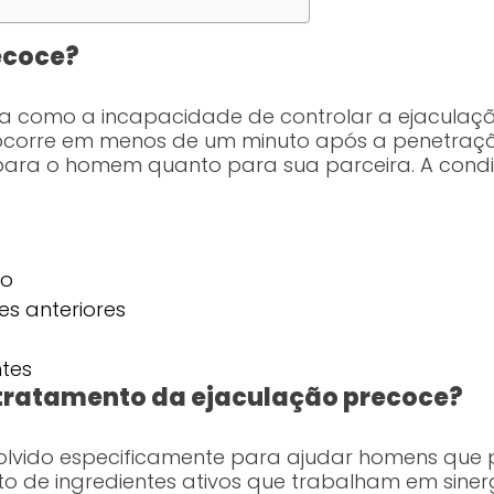
ecoce?
da como a incapacidade de controlar a ejaculação
ocorre em menos de um minuto após a penetraçã
 para o homem quanto para sua parceira. A con
to
es anteriores
tes
 tratamento da ejaculação precoce?
volvido especificamente para ajudar homens qu
to de ingredientes ativos que trabalham em sine